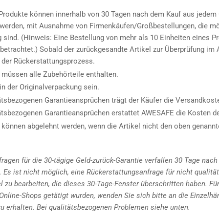
Produkte können innerhalb von 30 Tagen nach dem Kauf aus jedem 
 werden, mit Ausnahme von Firmenkäufen/Großbestellungen, die mö
g sind. (Hinweis: Eine Bestellung von mehr als 10 Einheiten eines P
betrachtet.) Sobald der zurückgesandte Artikel zur Überprüfung i
nt der Rückerstattungsprozess.
müssen alle Zubehörteile enthalten.
in der Originalverpackung sein.
tätsbezogenen Garantieansprüchen trägt der Käufer die Versandkost
tätsbezogenen Garantieansprüchen erstattet AWESAFE die Kosten de
können abgelehnt werden, wenn die Artikel nicht den oben genann
ragen für die 30-tägige Geld-zurück-Garantie verfallen 30 Tage nach
 Es ist nicht möglich, eine Rückerstattungsanfrage für nicht qualit
l zu bearbeiten, die dieses 30-Tage-Fenster überschritten haben. Für
Online-Shops getätigt wurden, wenden Sie sich bitte an die Einzelhä
u erhalten. Bei qualitätsbezogenen Problemen siehe unten.