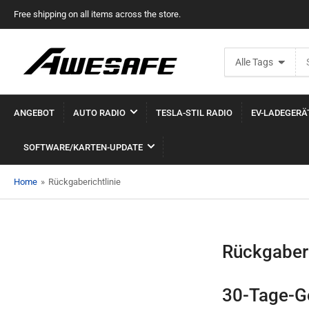
Free shipping on all items across the store.
Suche
Alle Tags
nach
Produkten
ANGEBOT
AUTO RADIO
TESLA-STIL RADIO
EV-LADEGERÄ
SOFTWARE/KARTEN-UPDATE
Home
»
Rückgaberichtlinie
Rückgaberi
30-Tage-Ge