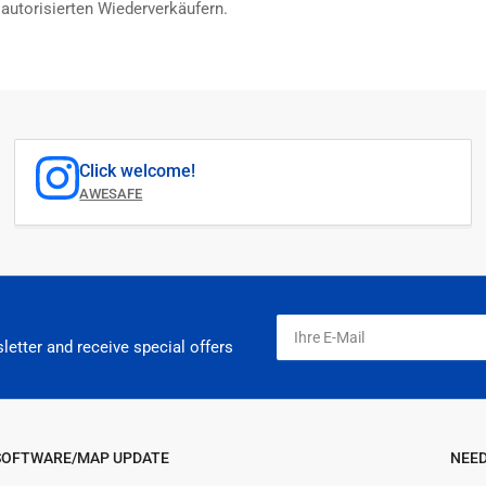
 autorisierten Wiederverkäufern.
Click welcome!
AWESAFE
Ihre
E-
letter and receive special offers
Mail
SOFTWARE/MAP UPDATE
NEED