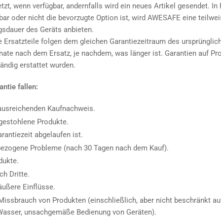
zt, wenn verfügbar, andernfalls wird ein neues Artikel gesendet. In 
gbar oder nicht die bevorzugte Option ist, wird AWESAFE eine teilwe
sdauer des Geräts anbieten.
lle Ersatzteile folgen dem gleichen Garantiezeitraum des ursprünglic
nate nach dem Ersatz, je nachdem, was länger ist. Garantien auf Pr
ändig erstattet wurden.
antie fallen:
ausreichenden Kaufnachweis.
gestohlene Produkte.
arantiezeit abgelaufen ist.
sbezogene Probleme (nach 30 Tagen nach dem Kauf).
dukte.
ch Dritte.
ußere Einflüsse.
issbrauch von Produkten (einschließlich, aber nicht beschränkt auf
Wasser, unsachgemäße Bedienung von Geräten).