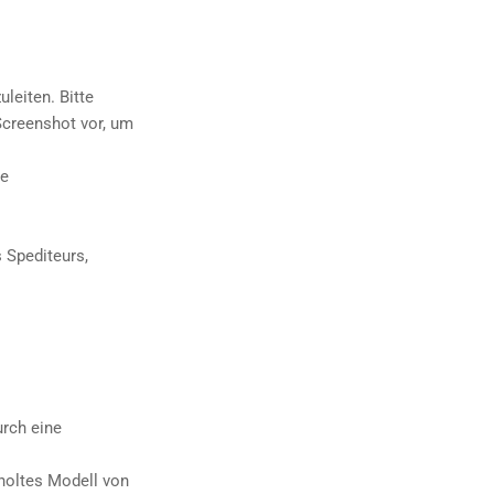
leiten. Bitte
Screenshot vor, um
de
 Spediteurs,
urch eine
holtes Modell von