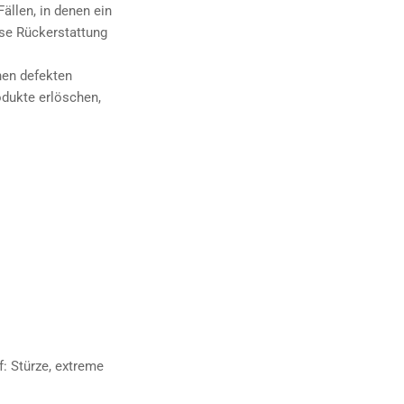
Fällen, in denen ein
ise Rückerstattung
hen defekten
odukte erlöschen,
: Stürze, extreme