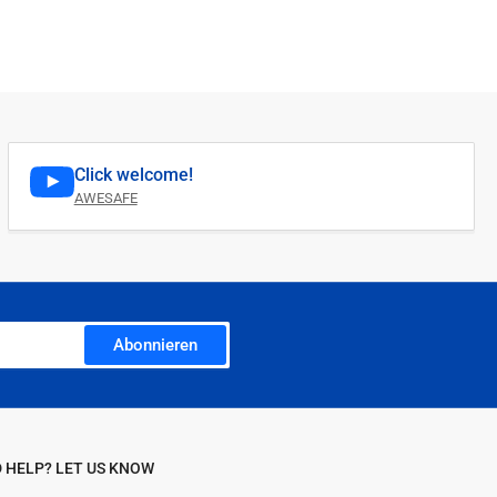
Click welcome!
AWESAFE
Abonnieren
 HELP? LET US KNOW