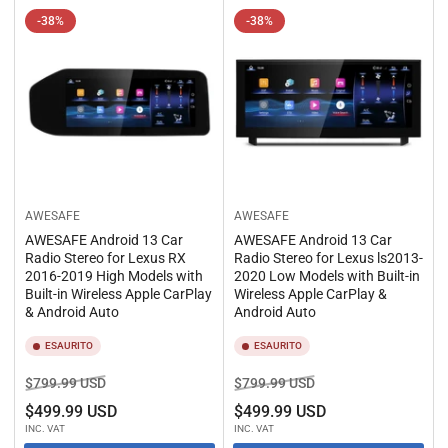
-38%
-38%
AWESAFE
AWESAFE
AWESAFE Android 13 Car
AWESAFE Android 13 Car
Radio Stereo for Lexus RX
Radio Stereo for Lexus ls2013-
2016-2019 High Models with
2020 Low Models with Built-in
Built-in Wireless Apple CarPlay
Wireless Apple CarPlay &
& Android Auto
Android Auto
ESAURITO
ESAURITO
Prezzo
Prezzo
Prezzo
Prezzo
$799.99 USD
$799.99 USD
standard
di
standard
di
$499.99 USD
$499.99 USD
vendita
vendita
INC. VAT
INC. VAT