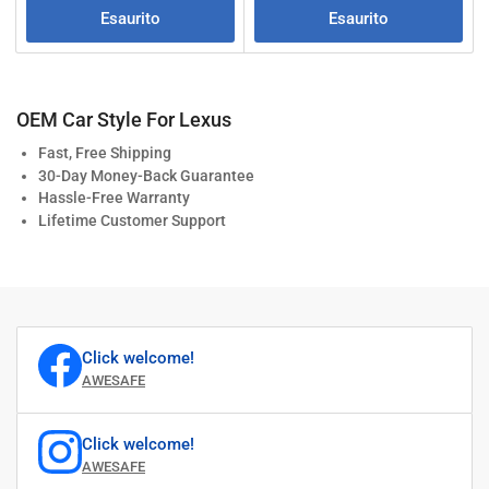
Esaurito
Esaurito
C
OEM Car Style For Lexus
o
Fast, Free Shipping
l
30-Day Money-Back Guarantee
l
Hassle-Free Warranty
e
Lifetime Customer Support
z
i
o
n
e
Click welcome!
:
AWESAFE
Click welcome!
AWESAFE