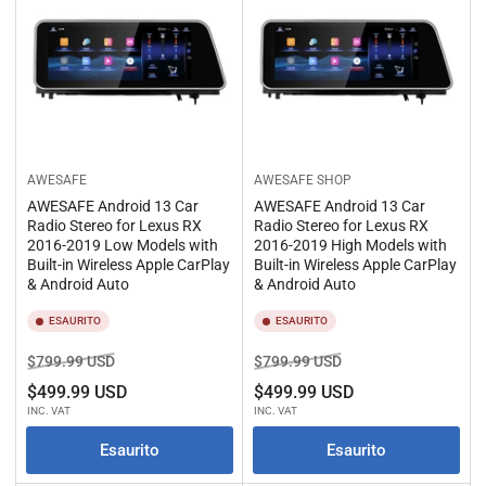
:
AWESAFE
AWESAFE SHOP
AWESAFE Android 13 Car
AWESAFE Android 13 Car
Radio Stereo for Lexus RX
Radio Stereo for Lexus RX
2016-2019 Low Models with
2016-2019 High Models with
Built-in Wireless Apple CarPlay
Built-in Wireless Apple CarPlay
& Android Auto
& Android Auto
ESAURITO
ESAURITO
Prezzo
Prezzo
Prezzo
Prezzo
$799.99 USD
$799.99 USD
standard
di
standard
di
$499.99 USD
$499.99 USD
vendita
vendita
INC. VAT
INC. VAT
Esaurito
Esaurito